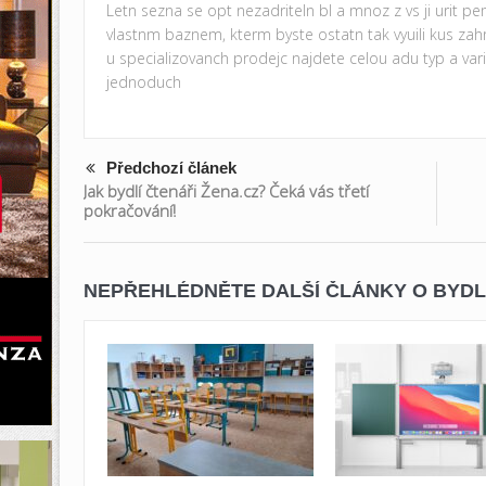
Letn sezna se opt nezadriteln bl a mnoz z vs ji urit pem
vlastnm baznem, kterm byste ostatn tak vyuili kus z
u specializovanch prodejc najdete celou adu typ a var
jednoduch
Předchozí článek
Jak bydlí čtenáři Žena.cz? Čeká vás třetí
pokračování!
NEPŘEHLÉDNĚTE DALŠÍ ČLÁNKY O BYDL