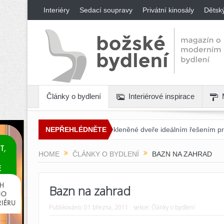
Interiéry
Sedací soupravy
Privátní kinosály
Dětsk
Články o bydlení
Interiérové inspirace
Proč jsou posuvné skleněné dveře ideálním řešením pro každý interiér
NEPŘEHLÉDNĚTE
HOME
ČLÁNKY O BYDLENÍ
BAZN NA ZAHRAD
Bazn na zahrad
Publikováno:
01 března, 2011
sekce:
Články o bydlení