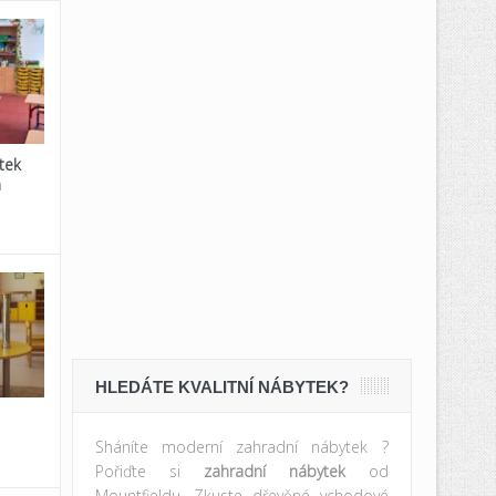
tek
a
HLEDÁTE KVALITNÍ NÁBYTEK?
Sháníte moderní zahradní nábytek ?
Pořiďte si
zahradní nábytek
od
Mountfieldu. Zkuste dřevěné vchodové