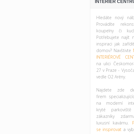
INTERIÉR CENTR
Hledáte nový náb
Provádíte rekonst
koupelny či kuc
Potřebujete najít 
inspiraci jak zařídi
domov? Navštivte
INTERIÉROVÉ CEN
na ulici Českomor
27 v Praze - Vysoč
vedle O2 Arény.
Najdete zde des
firem specializujíc
na moderní inter
kryté parkovišt
zákazníky zdar
luxusní kavárnu.
P
se inspirovat
a vybr