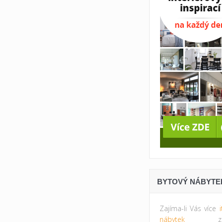
BYTOVÝ NÁBYTE
Zajíma-li Vás více
nábytek
zkus