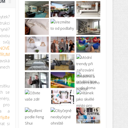
UM
ytek?
rukci
hyně?
novou
t svůj
NOVÉ
TRUM
avská
anech
ítku
ích se
iéry,
ě pro
ma a
řijďte
at si