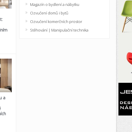
Magazín o bydlení a nábytku
Ozvučení domů i bytů
t:
Ozvučení komerčních prostor
lním
Stěhování | Manipulační technika
u a
é
ích