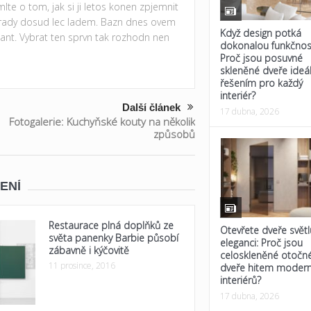
lte o tom, jak si ji letos konen zpjemnit
ahrady dosud lec ladem. Bazn dnes ovem
Když design potká
iant. Vybrat ten sprvn tak rozhodn nen
dokonalou funkčnos
Proč jsou posuvné
skleněné dveře ideá
řešením pro každý
interiér?
Další článek
17 dubna, 2026
Fotogalerie: Kuchyňské kouty na několik
způsobů
ENÍ
Restaurace plná doplňků ze
Otevřete dveře světl
světa panenky Barbie působí
eleganci: Proč jsou
zábavně i kýčovitě
celoskleněné otočn
11 prosince, 2016
dveře hitem modern
interiérů?
17 dubna, 2026