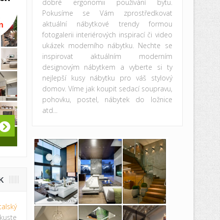
dobré ergonomii používání bytu.
Pokusíme se Vám zprostředkovat
aktuální nábytkové trendy formou
fotogalerii interiérových inspirací či video
ukázek moderního nábytku. Nechte se
inspirovat aktuálním moderním
designovým nábytkem a vyberte si ty
nejlepší kusy nábytku pro váš stylový
domov. Víme jak koupit sedací soupravu,
pohovku, postel, nábytek do ložnice
atd...
K
italský
te