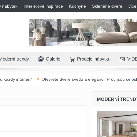
ý nábytek
Interiérové inspirace
Kuchyně
Skleněné dveře
více
Moderní trendy
Galerie
Prodejci nábytku
VID
?
Otevřete dveře světlu a eleganci: Proč jsou celoskleněné otočné
MODERNÍ TREND