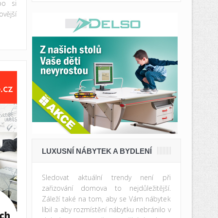
bo si
vější
LUXUSNÍ NÁBYTEK A BYDLENÍ
Sledovat aktuální trendy není při
zařizování domova to nejdůležitější.
Záleží také na tom, aby se Vám nábytek
líbil a aby rozmístění nábytku nebránilo v