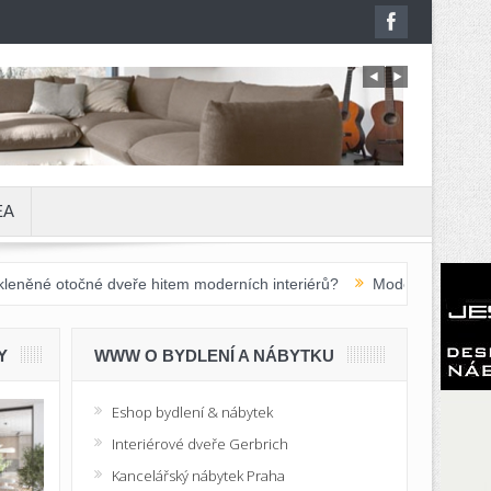
EA
 dveře hitem moderních interiérů?
Moderní školní nábytek do základ
Y
WWW O BYDLENÍ A NÁBYTKU
Eshop bydlení & nábytek
Interiérové dveře Gerbrich
Kancelářský nábytek Praha