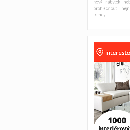
nový nábytek ne
prohlédnout nejno
trendy.