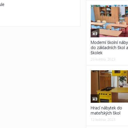
ule
Moderní školní náby
do základních škol 
školek
26 května, 2023
Hrací nábytek do
mateřských škol
12 května, 2023