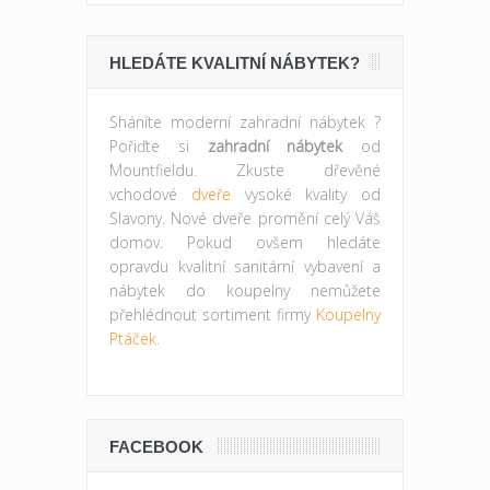
HLEDÁTE KVALITNÍ NÁBYTEK?
Sháníte moderní zahradní nábytek ?
Pořiďte si
zahradní nábytek
od
Mountfieldu. Zkuste dřevěné
vchodové
dveře
vysoké kvality od
Slavony. Nové dveře promění celý Váš
domov. Pokud ovšem hledáte
opravdu kvalitní sanitární vybavení a
nábytek do koupelny nemůžete
přehlédnout sortiment firmy
Koupelny
Ptáček.
FACEBOOK