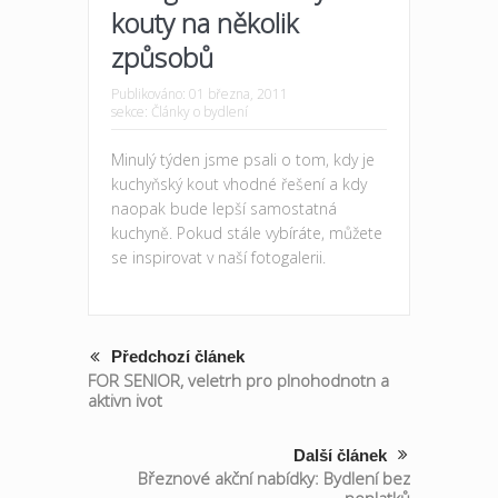
kouty na několik
způsobů
Publikováno:
01 března, 2011
sekce:
Články o bydlení
Minulý týden jsme psali o tom, kdy je
kuchyňský kout vhodné řešení a kdy
naopak bude lepší samostatná
kuchyně. Pokud stále vybíráte, můžete
se inspirovat v naší fotogalerii.
Předchozí článek
FOR SENIOR, veletrh pro plnohodnotn a
aktivn ivot
Další článek
Březnové akční nabídky: Bydlení bez