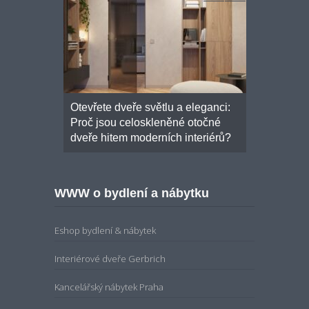
onalou
Otevřete dveře světlu a eleganci:
Moderní šk
osuvné
Proč jsou celoskleněné otočné
základních 
ím řešením
dveře hitem moderních interiérů?
WWW o bydlení a nábytku
Eshop bydlení & nábytek
Interiérové dveře Gerbrich
Kancelářský nábytek Praha