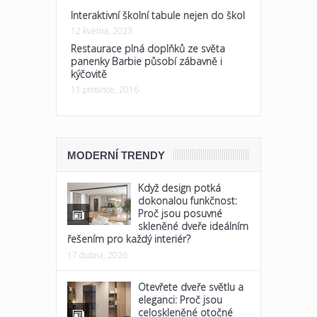
Interaktivní školní tabule nejen do škol
12 května, 2023
Restaurace plná doplňků ze světa
panenky Barbie působí zábavně i
kýčovitě
11 prosince, 2016
MODERNÍ TRENDY
Když design potká
dokonalou funkčnost:
Proč jsou posuvné
skleněné dveře ideálním
řešením pro každý interiér?
17 dubna, 2026
Otevřete dveře světlu a
eleganci: Proč jsou
celoskleněné otočné