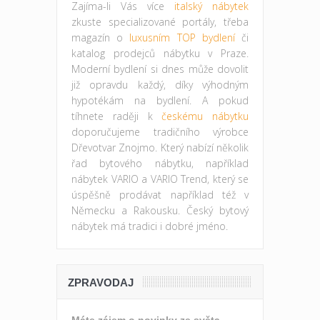
Zajíma-li Vás více
italský nábytek
zkuste specializované portály, třeba
magazín o
luxusním TOP bydlení
či
katalog prodejců nábytku v Praze.
Moderní bydlení si dnes může dovolit
již opravdu každý, díky výhodným
hypotékám na bydlení. A pokud
tíhnete raději k
českému nábytku
doporučujeme tradičního výrobce
Dřevotvar Znojmo. Který nabízí několik
řad bytového nábytku, například
nábytek VARIO a VARIO Trend, který se
úspěšně prodávat například též v
Německu a Rakousku. Český bytový
nábytek má tradici i dobré jméno.
ZPRAVODAJ