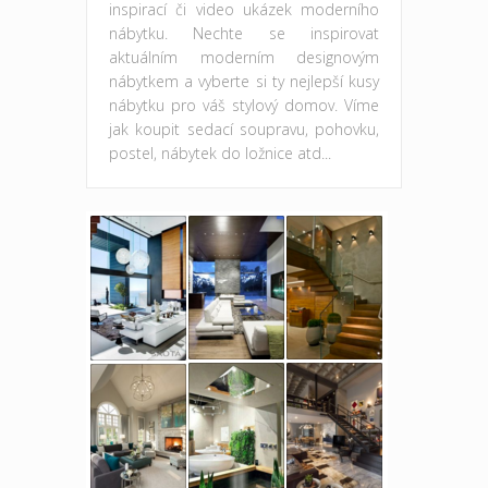
inspirací či video ukázek moderního
nábytku. Nechte se inspirovat
aktuálním moderním designovým
nábytkem a vyberte si ty nejlepší kusy
nábytku pro váš stylový domov. Víme
jak koupit sedací soupravu, pohovku,
postel, nábytek do ložnice atd...