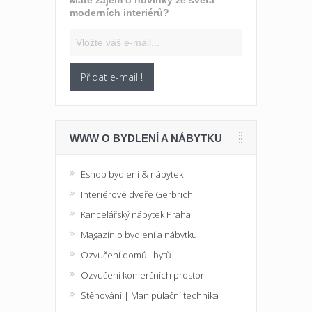
Máte zájem o novinky ze světa
moderních interiérů?
Přidat e-mail !
WWW O BYDLENÍ A NÁBYTKU
Eshop bydlení & nábytek
Interiérové dveře Gerbrich
Kancelářský nábytek Praha
Magazín o bydlení a nábytku
Ozvučení domů i bytů
Ozvučení komerčních prostor
Stěhování | Manipulační technika