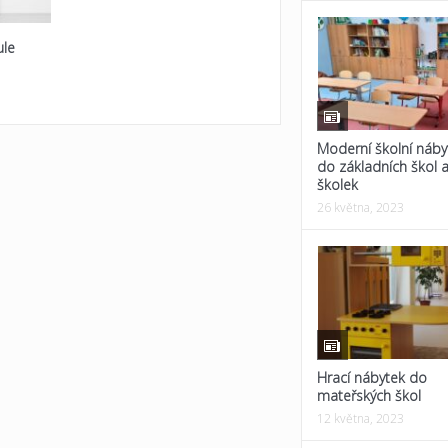
ule
Moderní školní náby
do základních škol 
školek
26 května, 2023
Hrací nábytek do
mateřských škol
12 května, 2023