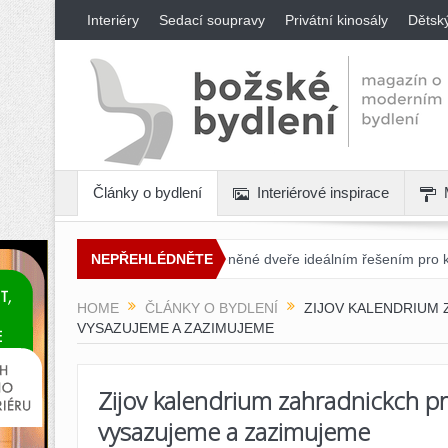
Interiéry
Sedací soupravy
Privátní kinosály
Dětsk
Články o bydlení
Interiérové inspirace
oč jsou posuvné skleněné dveře ideálním řešením pro každý interiér?
NEPŘEHLÉDNĚTE
HOME
ČLÁNKY O BYDLENÍ
ZIJOV KALENDRIUM 
VYSAZUJEME A ZAZIMUJEME
Zijov kalendrium zahradnickch p
vysazujeme a zazimujeme