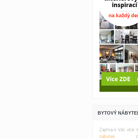
BYTOVÝ NÁBYTE
Zajíma-li Vás více
nábytek
zkus