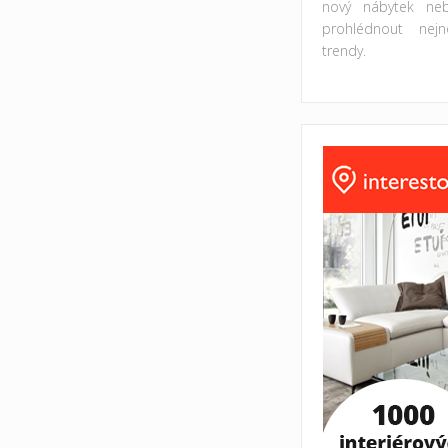
nový nábytek ne
prohlédnout nejno
trendy.