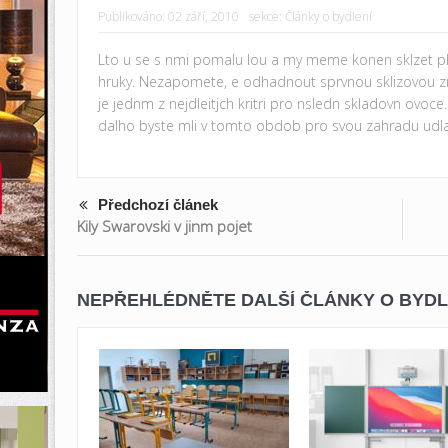
Publikováno:
02 září, 2010
sekce:
Články o bydlení
Lto u se s nmi pomalu lou a my meme konen sklzet plo
hruky. Nezapomete, e odhadnout sprvnou sklizovou zralo
je jednm z nejdleitjch kritri pro nsledn skladovn ovoce
dalho byste mli v tomto obdob pro svou zahradu udl
Předchozí článek
Kily Swarovski v jinm pojet
NEPŘEHLÉDNĚTE DALŠÍ ČLÁNKY O BYDL