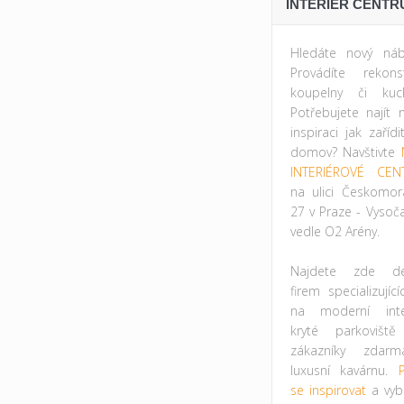
INTERIÉR CENTR
Hledáte nový náb
Provádíte rekonst
koupelny či kuc
Potřebujete najít 
inspiraci jak zařídi
domov? Navštivte
INTERIÉROVÉ CEN
na ulici Českomor
27 v Praze - Vysoč
vedle O2 Arény.
Najdete zde des
firem specializujíc
na moderní inter
kryté parkovišt
zákazníky zdar
luxusní kavárnu.
P
se inspirovat
a vybr