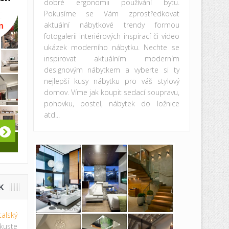
dobré ergonomii používání bytu.
Pokusíme se Vám zprostředkovat
aktuální nábytkové trendy formou
fotogalerii interiérových inspirací či video
ukázek moderního nábytku. Nechte se
inspirovat aktuálním moderním
designovým nábytkem a vyberte si ty
nejlepší kusy nábytku pro váš stylový
domov. Víme jak koupit sedací soupravu,
pohovku, postel, nábytek do ložnice
atd...
K
italský
te