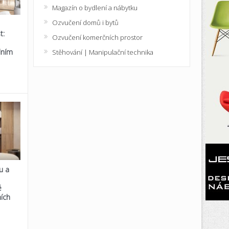
Magazín o bydlení a nábytku
Ozvučení domů i bytů
t:
Ozvučení komerčních prostor
lním
Stěhování | Manipulační technika
u a
é
ích