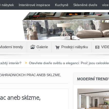
ý nábytek
Interiérové inspirace
Kuchyně
Skleněné dveře
více
Moderní trendy
Galerie
Prodejci nábytku
VID
Otevřete dveře světlu a eleganci: Proč jsou celoskleněné otočné d
ZAHRADNICKCH PRAC ANEB SKLZME,
MODERNÍ TREND
rac aneb sklzme,