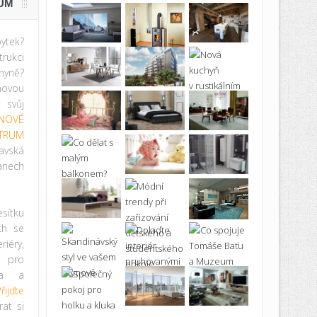
UM
ytek?
rukci
hyně?
novou
t svůj
NOVÉ
TRUM
avská
anech
ítku
ích se
iéry,
ě pro
ma a
řijďte
at si