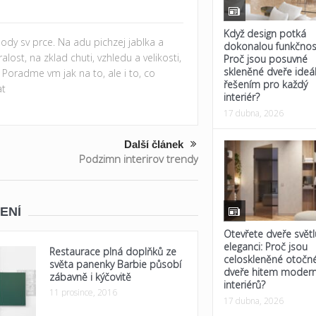
Když design potká
dy sv prce. Na adu pichzej jablka a
dokonalou funkčnos
st, na zklad chuti, vzhledu a velikosti,
Proč jsou posuvné
skleněné dveře ideá
. Poradme vm jak na to, ale i to, co
řešením pro každý
at
interiér?
17 dubna, 2026
Další článek
Podzimn interirov trendy
ENÍ
Otevřete dveře světl
eleganci: Proč jsou
Restaurace plná doplňků ze
celoskleněné otočn
světa panenky Barbie působí
dveře hitem modern
zábavně i kýčovitě
interiérů?
11 prosince, 2016
17 dubna, 2026