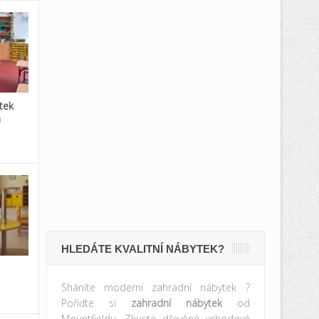
tek
a
HLEDÁTE KVALITNÍ NÁBYTEK?
Sháníte moderní zahradní nábytek ?
Pořiďte si
zahradní nábytek
od
Mountfieldu. Zkuste dřevěné vchodové