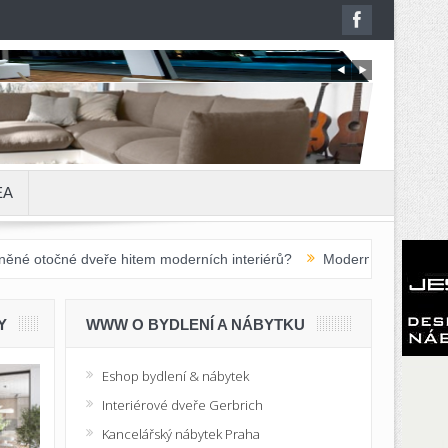
EA
veře hitem moderních interiérů?
Moderní školní nábytek do základní
Y
WWW O BYDLENÍ A NÁBYTKU
Eshop bydlení & nábytek
Interiérové dveře Gerbrich
Kancelářský nábytek Praha