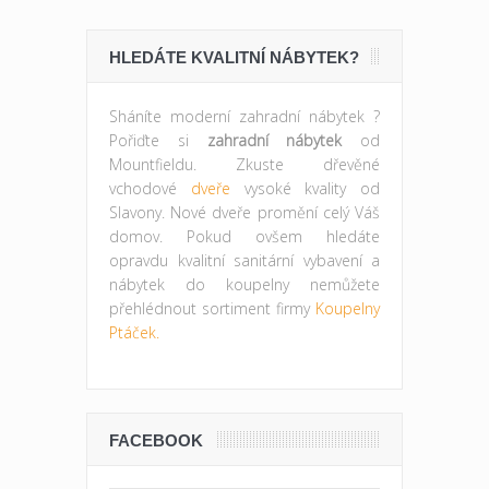
HLEDÁTE KVALITNÍ NÁBYTEK?
Sháníte moderní zahradní nábytek ?
Pořiďte si
zahradní nábytek
od
Mountfieldu. Zkuste dřevěné
vchodové
dveře
vysoké kvality od
Slavony. Nové dveře promění celý Váš
domov. Pokud ovšem hledáte
opravdu kvalitní sanitární vybavení a
nábytek do koupelny nemůžete
přehlédnout sortiment firmy
Koupelny
Ptáček.
FACEBOOK