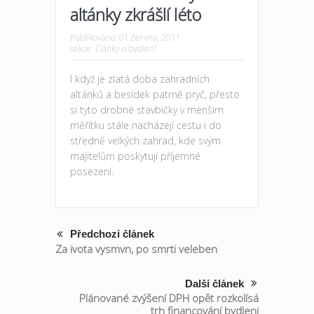
altánky zkrášlí léto
Publikováno:
01 června, 2011
sekce:
Články o bydlení
I když je zlatá doba zahradních
altánků a besídek patrně pryč, přesto
si tyto drobné stavbičky v menším
měřítku stále nacházejí cestu i do
středně velkých zahrad, kde svým
majitelům poskytují příjemné
posezení.
Předchozí článek
Za ivota vysmvn, po smrti veleben
Další článek
Plánované zvýšení DPH opět rozkolísá
trh financování bydlení