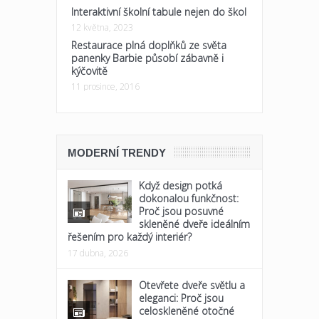
Interaktivní školní tabule nejen do škol
12 května, 2023
Restaurace plná doplňků ze světa
panenky Barbie působí zábavně i
kýčovitě
11 prosince, 2016
MODERNÍ TRENDY
Když design potká
dokonalou funkčnost:
Proč jsou posuvné
skleněné dveře ideálním
řešením pro každý interiér?
17 dubna, 2026
Otevřete dveře světlu a
eleganci: Proč jsou
celoskleněné otočné