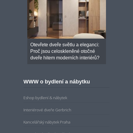
onalou
Otevřete dveře světlu a eleganci:
Moderní šk
osuvné
Proč jsou celoskleněné otočné
základních 
ím řešením
dveře hitem moderních interiérů?
WWW o bydlení a nábytku
Eshop bydlení & nábytek
Interiérové dveře Gerbrich
Kancelářský nábytek Praha