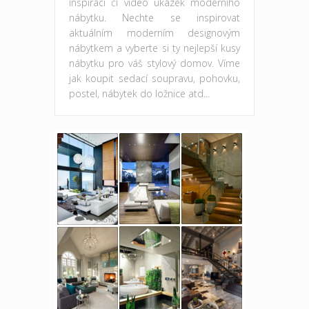
inspirací či video ukázek moderního
nábytku. Nechte se inspirovat
aktuálním moderním designovým
nábytkem a vyberte si ty nejlepší kusy
nábytku pro váš stylový domov. Víme
jak koupit sedací soupravu, pohovku,
postel, nábytek do ložnice atd...