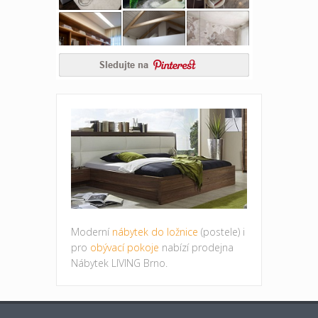
Moderní
nábytek do ložnice
(postele) i
pro
obývací pokoje
nabízí prodejna
Nábytek LIVING Brno.