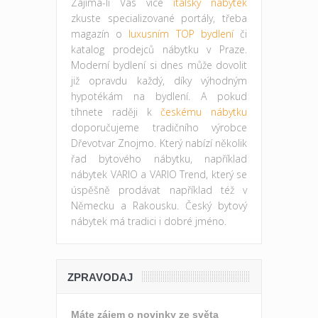
Zajíma-li Vás více
italský nábytek
zkuste specializované portály, třeba
magazín o
luxusním TOP bydlení
či
katalog prodejců nábytku v Praze.
Moderní bydlení si dnes může dovolit
již opravdu každý, díky výhodným
hypotékám na bydlení. A pokud
tíhnete raději k
českému nábytku
doporučujeme tradičního výrobce
Dřevotvar Znojmo. Který nabízí několik
řad bytového nábytku, například
nábytek VARIO a VARIO Trend, který se
úspěšně prodávat například též v
Německu a Rakousku. Český bytový
nábytek má tradici i dobré jméno.
ZPRAVODAJ
Máte zájem o novinky ze světa