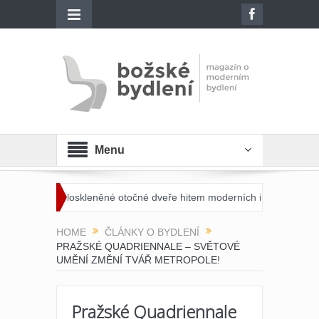
Menu
sou celoskleněné otočné dveře hitem moderních interiérů?
Moderní š
HOME
ČLÁNKY O BYDLENÍ
PRAŽSKÉ QUADRIENNALE – SVĚTOVÉ
UMĚNÍ ZMĚNÍ TVÁŘ METROPOLE!
Pražské Quadriennale