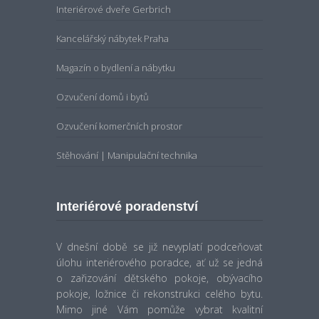
Kancelářský nábytek Praha
Magazín o bydlení a nábytku
Ozvučení domů i bytů
Ozvučení komerčních prostor
Stěhování | Manipulační technika
Interiérové poradenství
V dnešní době se již nevyplatí podceňovat
úlohu interiérového poradce, ať už se jedná
o zařizování dětského pokoje, obývacího
pokoje, ložnice či rekonstrukci celého bytu.
Mimo jiné Vám pomůže vybrat kvalitní
nábytek v nadčasovém designu, který Vám