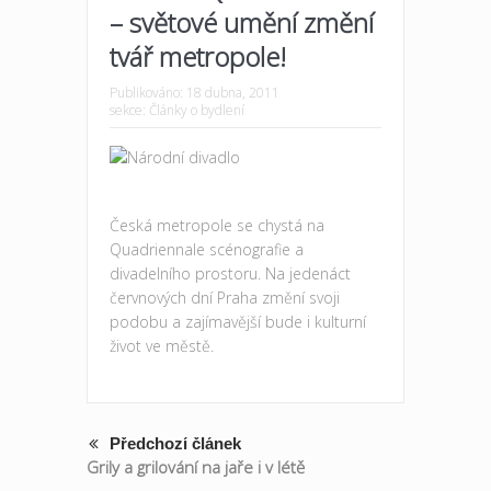
– světové umění změní
tvář metropole!
Publikováno:
18 dubna, 2011
sekce:
Články o bydlení
Česká metropole se chystá na
Quadriennale scénografie a
divadelního prostoru. Na jedenáct
červnových dní Praha změní svoji
podobu a zajímavější bude i kulturní
život ve městě.
Předchozí článek
Grily a grilování na jaře i v létě