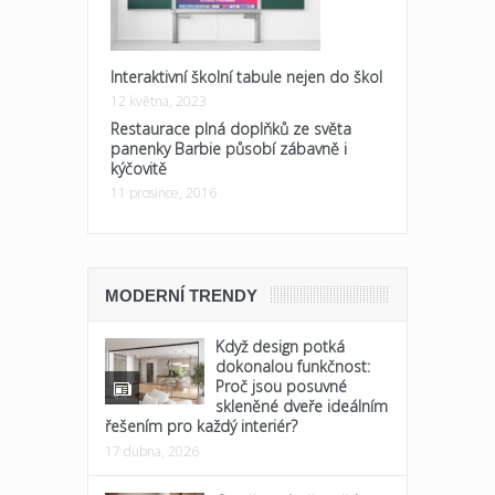
Interaktivní školní tabule nejen do škol
12 května, 2023
Restaurace plná doplňků ze světa
panenky Barbie působí zábavně i
kýčovitě
11 prosince, 2016
MODERNÍ TRENDY
Když design potká
dokonalou funkčnost:
Proč jsou posuvné
skleněné dveře ideálním
řešením pro každý interiér?
17 dubna, 2026