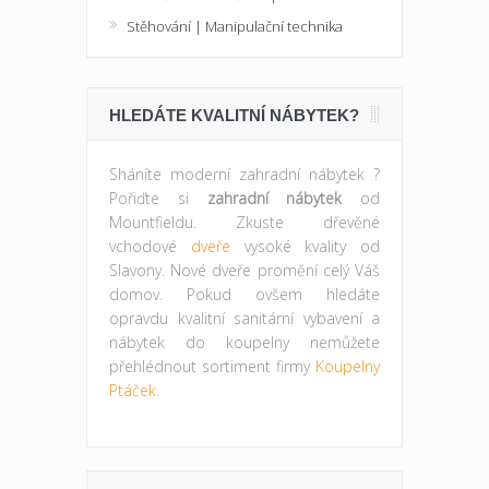
Stěhování | Manipulační technika
HLEDÁTE KVALITNÍ NÁBYTEK?
Sháníte moderní zahradní nábytek ?
Pořiďte si
zahradní nábytek
od
Mountfieldu. Zkuste dřevěné
vchodové
dveře
vysoké kvality od
Slavony. Nové dveře promění celý Váš
domov. Pokud ovšem hledáte
opravdu kvalitní sanitární vybavení a
nábytek do koupelny nemůžete
přehlédnout sortiment firmy
Koupelny
Ptáček.