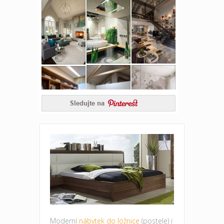
Moderní
nábytek do ložnice
(postele) i