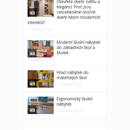
Otevřete dveře světlu a
eleganci: Proč jsou
celoskleněné otočné
dveře hitem moderních
interiérů?
17 dubna, 2026
Moderní školní nábytek
do základních škol a
školek
26 května, 2023
Hrací nábytek do
mateřských škol
12 května, 2023
Ergonomický školní
nábytek
12 května, 2023