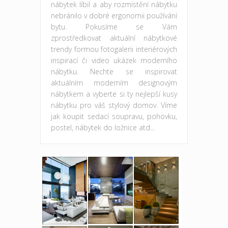
nábytek líbil a aby rozmístění nábytku
nebránilo v dobré ergonomii používání
bytu. Pokusíme se Vám
zprostředkovat aktuální nábytkové
trendy formou fotogalerii interiérových
inspirací či video ukázek moderního
nábytku. Nechte se inspirovat
aktuálním moderním designovým
nábytkem a vyberte si ty nejlepší kusy
nábytku pro váš stylový domov. Víme
jak koupit sedací soupravu, pohovku,
postel, nábytek do ložnice atd...