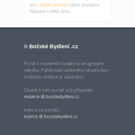
pro
obývací pokoje
nabízí prodejna
Nábytek LIVING Brno.
© Božské Bydlení .cz
Portál o moderním bydlení a designovém
nábytku. Publikování veškerého obsahu bez
souhlasu redakce je zakázáno!
Chcete-li nám poslat svůj příspěvek:
redakce @ bozskebydleni.cz
Inzerce na portálu:
inzerce @ bozskebydleni.cz