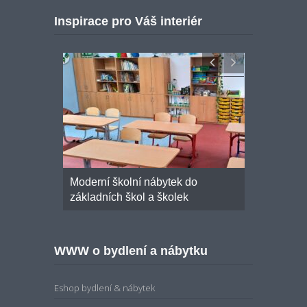
Inspirace pro Váš interiér
k do
Hrací nábytek do mateřských škol
Ergonomick
ek
WWW o bydlení a nábytku
Eshop bydlení & nábytek
Interiérové dveře Gerbrich