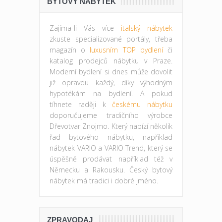
BYTOVÝ NÁBYTEK
Zajíma-li Vás více
italský nábytek
zkuste specializované portály, třeba
magazín o
luxusním TOP bydlení
či
katalog prodejců nábytku v Praze.
Moderní bydlení si dnes může dovolit
již opravdu každý, díky výhodným
hypotékám na bydlení. A pokud
tíhnete raději k
českému nábytku
doporučujeme tradičního výrobce
Dřevotvar Znojmo. Který nabízí několik
řad bytového nábytku, například
nábytek VARIO a VARIO Trend, který se
úspěšně prodávat například též v
Německu a Rakousku. Český bytový
nábytek má tradici i dobré jméno.
ZPRAVODAJ