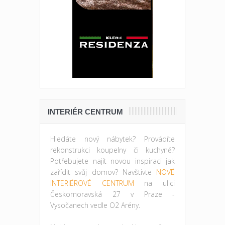
INTERIÉR CENTRUM
Hledáte nový nábytek? Provádíte
rekonstrukci koupelny či kuchyně?
Potřebujete najít novou inspiraci jak
zařídit svůj domov? Navštivte
NOVÉ
INTERIÉROVÉ CENTRUM
na ulici
Českomoravská 27 v Praze -
Vysočanech vedle O2 Arény.