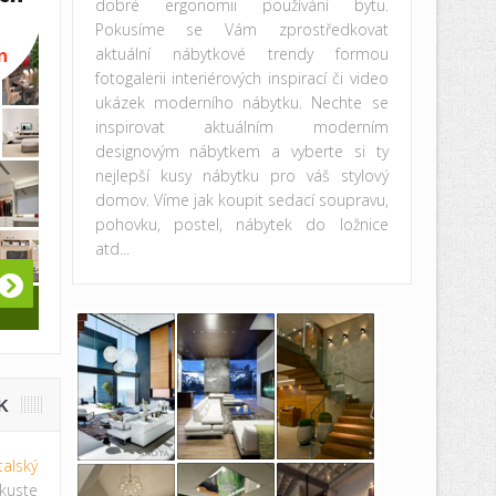
dobré ergonomii používání bytu.
Pokusíme se Vám zprostředkovat
aktuální nábytkové trendy formou
fotogalerii interiérových inspirací či video
ukázek moderního nábytku. Nechte se
inspirovat aktuálním moderním
designovým nábytkem a vyberte si ty
nejlepší kusy nábytku pro váš stylový
domov. Víme jak koupit sedací soupravu,
pohovku, postel, nábytek do ložnice
atd...
K
italský
te