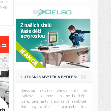
bo si
vější
LUXUSNÍ NÁBYTEK A BYDLENÍ
Sledovat aktuální trendy není při
zařizování domova to nejdůležitější.
Záleží také na tom, aby se Vám nábytek
líbil a aby rozmístění nábytku nebránilo v