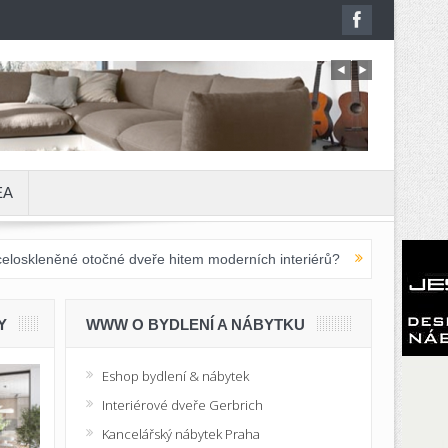
EA
čné dveře hitem moderních interiérů?
Moderní školní nábytek do zá
Y
WWW O BYDLENÍ A NÁBYTKU
Eshop bydlení & nábytek
Interiérové dveře Gerbrich
Kancelářský nábytek Praha