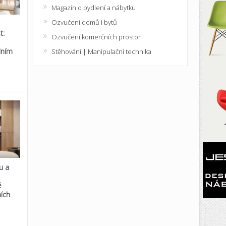
Magazín o bydlení a nábytku
Ozvučení domů i bytů
t:
Ozvučení komerčních prostor
lním
Stěhování | Manipulační technika
u a
é
ích