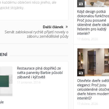
ke každému oblečení něco jiného, ale
ypické stojánky.
Když design potká
dokonalou funkčnos
Proč jsou posuvné
skleněné dveře ideá
Další článek
řešením pro každý
Senát zablokoval rychlé přijetí novely o
interiér?
záboru zemědělské půdy
17 dubna, 2026
ENÍ
Restaurace plná doplňků ze
světa panenky Barbie působí
zábavně i kýčovitě
Otevřete dveře světl
11 prosince, 2016
eleganci: Proč jsou
celoskleněné otočn
dveře hitem modern
interiérů?
ule
17 dubna, 2026