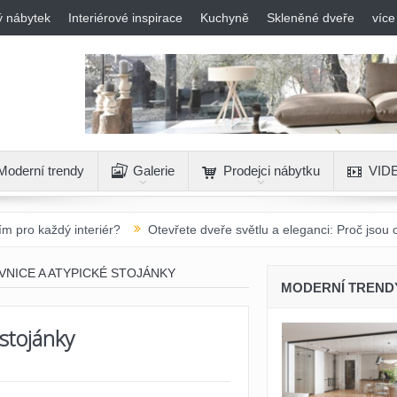
ý nábytek
Interiérové inspirace
Kuchyně
Skleněné dveře
více
Moderní trendy
Galerie
Prodejci nábytku
VID
riér?
Otevřete dveře světlu a eleganci: Proč jsou celoskleněné oto
VNICE A ATYPICKÉ STOJÁNKY
MODERNÍ TREND
 stojánky