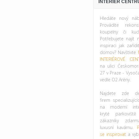
INTERIÉR CENTR
Hledáte nový náb
Provádíte rekonst
koupelny či kuc
Potřebujete najít 
inspiraci jak zařídi
domov? Navštivte
INTERIÉROVÉ CEN
na ulici Českomor
27 v Praze - Vysoč
vedle O2 Arény.
Najdete zde des
firem specializujíc
na moderní inter
kryté parkovišt
zákazníky zdar
luxusní kavárnu.
P
se inspirovat
a vybr