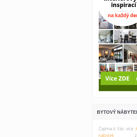
BYTOVÝ NÁBYTE
Zajíma-li Vás více
nábytek
zkus