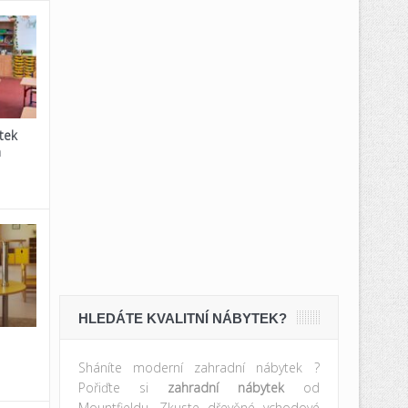
tek
a
HLEDÁTE KVALITNÍ NÁBYTEK?
Sháníte moderní zahradní nábytek ?
Pořiďte si
zahradní nábytek
od
Mountfieldu. Zkuste dřevěné vchodové