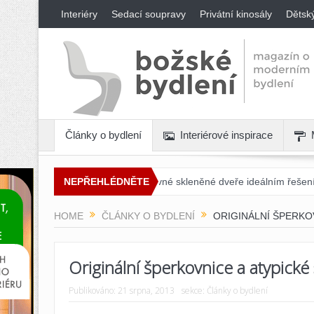
Interiéry
Sedací soupravy
Privátní kinosály
Dětsk
Články o bydlení
Interiérové inspirace
t: Proč jsou posuvné skleněné dveře ideálním řešením pro každý inte
NEPŘEHLÉDNĚTE
HOME
ČLÁNKY O BYDLENÍ
ORIGINÁLNÍ ŠPERKO
Originální šperkovnice a atypické
Publikováno:
21 srpna, 2013
sekce:
Články o bydlení