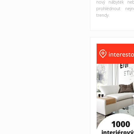
nový nábytek ne
prohlédnout nejno
trendy.