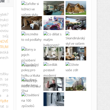
UM
ytek?
rukci
hyně?
novou
t svůj
NOVÉ
TRUM
avská
anech
ítku
ích se
iéry,
ě pro
ma a
řijďte
at si