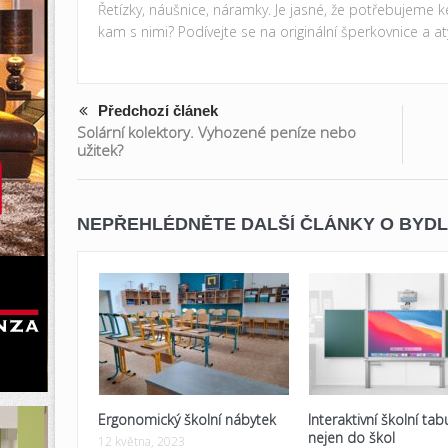
Řetízky, náušnice, náramky. Je jasné, že potřebujeme 
kam s nimi? Podívejte se na originální šperkovnice a at
Předchozí článek
Solární kolektory. Vyhozené peníze nebo
užitek?
NEPŘEHLÉDNĚTE DALŠÍ ČLÁNKY O BYDL
Ergonomický školní nábytek
Interaktivní školní tab
nejen do škol
12 května, 2023