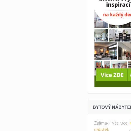
BYTOVÝ NÁBYTE
Zajíma-li Vás více
nábytek
zkus