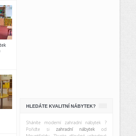
tek
a
HLEDÁTE KVALITNÍ NÁBYTEK?
Sháníte moderní zahradní nábytek ?
Pořiďte si
zahradní nábytek
od
Mountfieldu. Zkuste dřevěné vchodové