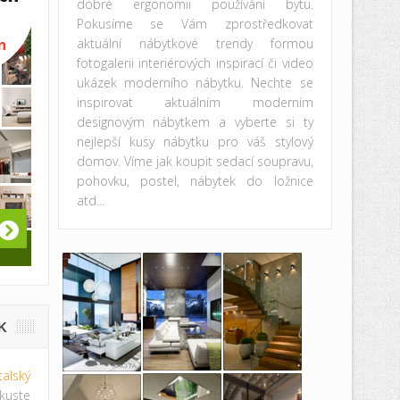
dobré ergonomii používání bytu.
Pokusíme se Vám zprostředkovat
aktuální nábytkové trendy formou
fotogalerii interiérových inspirací či video
ukázek moderního nábytku. Nechte se
inspirovat aktuálním moderním
designovým nábytkem a vyberte si ty
nejlepší kusy nábytku pro váš stylový
domov. Víme jak koupit sedací soupravu,
pohovku, postel, nábytek do ložnice
atd...
K
italský
te