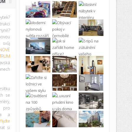
UM
ytek?
rukci
hyně?
novou
t svůj
NOVÉ
TRUM
avská
anech
ítku
ích se
iéry,
ě pro
ma a
řijďte
at si