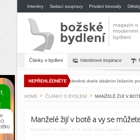
Interiéry
Sedací soupravy
Privátní kinosály
Dětsk
Články o bydlení
Interiérové inspirace
Proč jsou posuvné skleněné dveře ideálním řešením pro každý interiér
NEPŘEHLÉDNĚTE
HOME
ČLÁNKY O BYDLENÍ
MANŽELÉ ŽIJÍ V BOT
Manželé žijí v botě a vy se můžete
Publikováno:
05 května, 2014
sekce:
Články o bydlení