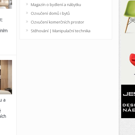
Magazín o bydlení a nábytku
Ozvučení domů i bytů
t:
Ozvučení komerčních prostor
lním
Stěhování | Manipulační technika
u a
é
ích