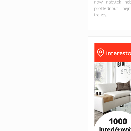
nový nábytek ne
prohlédnout nejno
trendy.