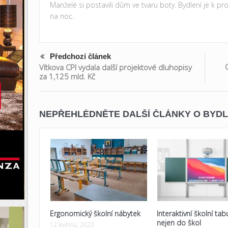
Manželé si postavili dům ve tvaru boty. Bydlení je k p
na noc.
Předchozí článek
Vítkova CPI vydala další projektové dluhopisy
za 1,125 mld. Kč
NEPŘEHLÉDNĚTE DALŠÍ ČLÁNKY O BYDL
Ergonomický školní nábytek
Interaktivní školní tab
nejen do škol
12 května, 2023