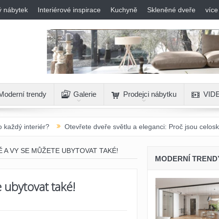
ý nábytek
Interiérové inspirace
Kuchyně
Skleněné dveře
více
Moderní trendy
Galerie
Prodejci nábytku
VID
?
Otevřete dveře světlu a eleganci: Proč jsou celoskleněné otočné
Ě A VY SE MŮŽETE UBYTOVAT TAKÉ!
MODERNÍ TREND
 ubytovat také!