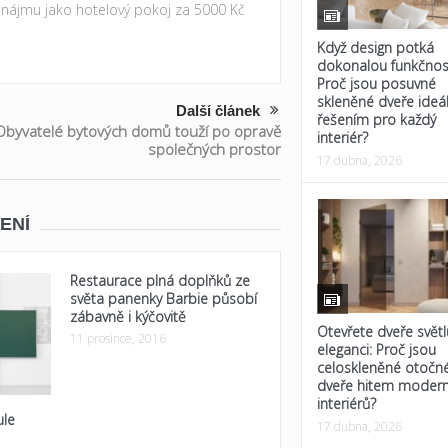
ronájmu jako hotelový pokoj za 5000 Kč
Když design potká
dokonalou funkčnos
Proč jsou posuvné
skleněné dveře ideá
Další článek
řešením pro každý
Obyvatelé bytových domů touží po opravě
interiér?
společných prostor
17 dubna, 2026
ENÍ
Restaurace plná doplňků ze
světa panenky Barbie působí
zábavně i kýčovitě
Otevřete dveře světl
11 prosince, 2016
eleganci: Proč jsou
celoskleněné otočn
dveře hitem modern
interiérů?
ule
17 dubna, 2026