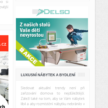
bo si
vější
LUXUSNÍ NÁBYTEK A BYDLENÍ
Sledovat aktuální trendy není při
zařizování domova to nejdůležitější.
Záleží také na tom, aby se Vám nábytek
líbil a aby rozmístění nábytku nebránilo v