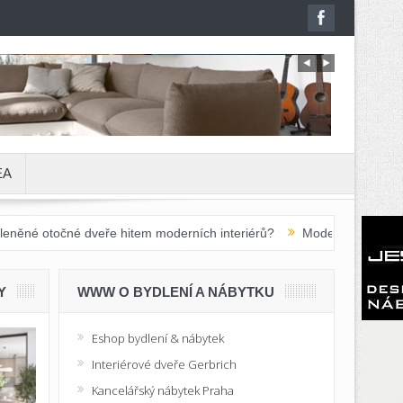
EA
 dveře hitem moderních interiérů?
Moderní školní nábytek do základ
Y
WWW O BYDLENÍ A NÁBYTKU
Eshop bydlení & nábytek
Interiérové dveře Gerbrich
Kancelářský nábytek Praha