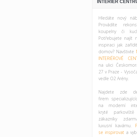
INTERIÉR CENTR
Hledáte nový náb
Provádíte rekonst
koupelny či kuc
Potřebujete najít 
inspiraci jak zařídi
domov? Navštivte
INTERIÉROVÉ CEN
na ulici Českomor
27 v Praze - Vysoč
vedle O2 Arény.
Najdete zde des
firem specializujíc
na moderní inter
kryté parkovišt
zákazníky zdar
luxusní kavárnu.
P
se inspirovat
a vybr