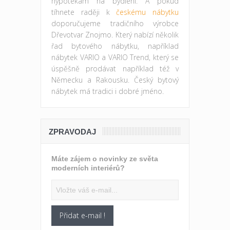
hypotékám na bydlení. A pokud
tíhnete raději k
českému nábytku
doporučujeme tradičního výrobce
Dřevotvar Znojmo. Který nabízí několik
řad bytového nábytku, například
nábytek VARIO a VARIO Trend, který se
úspěšně prodávat například též v
Německu a Rakousku. Český bytový
nábytek má tradici i dobré jméno.
ZPRAVODAJ
Máte zájem o novinky ze světa
moderních interiérů?
Přidat e-mail !