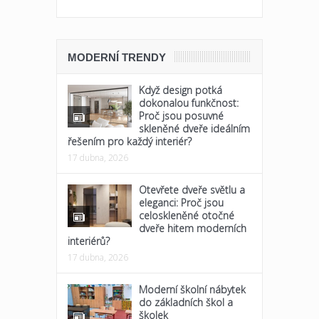
MODERNÍ TRENDY
Když design potká
dokonalou funkčnost:
Proč jsou posuvné
skleněné dveře ideálním
řešením pro každý interiér?
17 dubna, 2026
Otevřete dveře světlu a
eleganci: Proč jsou
celoskleněné otočné
dveře hitem moderních
interiérů?
17 dubna, 2026
Moderní školní nábytek
do základních škol a
školek