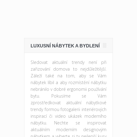
LUXUSNÍ NÁBYTEK A BYDLENÍ
Sledovat aktuální trendy není při
zařizování domova to nejdůležitější.
Záleží také na tom, aby se Vám
nábytek líbil a aby rozmístění nábytku
nebránilo v dobré ergonomii používání
bytu. Pokusíme se Vám
zprostředkovat aktuální nábytkové
trendy formou fotogalerii interiérových
inspirací či video ukázek moderního
nábytku. Nechte se inspirovat
aktuálním moderním designovým
nábytkem a vyberte si ty nejlepší kusy