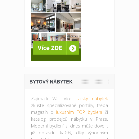
BYTOVÝ NÁBYTEK
Zajíma-li Vás více
italský nábytek
zkuste specializované portály, třeba
magazín o
luxusním TOP bydlení
či
katalog prodejců nábytku v Praze.
Moderní bydlení si dnes může dovolit
již opravdu každý, díky výhodným