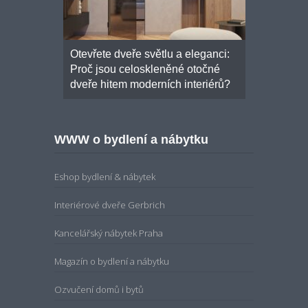
onalou
Otevřete dveře světlu a eleganci:
Moderní šk
osuvné
Proč jsou celoskleněné otočné
základních 
ím řešením
dveře hitem moderních interiérů?
WWW o bydlení a nábytku
Eshop bydlení & nábytek
Interiérové dveře Gerbrich
Kancelářský nábytek Praha
Magazín o bydlení a nábytku
Ozvučení domů i bytů