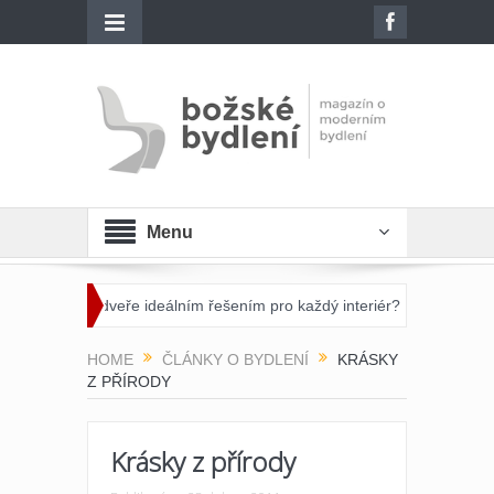
Menu
něné dveře ideálním řešením pro každý interiér?
Otevřete dveře sv
HOME
ČLÁNKY O BYDLENÍ
KRÁSKY
Z PŘÍRODY
Krásky z přírody