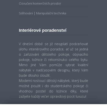
Ozvučení komerčních prostor
Stěhování | Manipulační technika
Interiérové poradenství
V dnešní době se již nevyplatí podceňovat
úlohu interiérového poradce, ať už se jedná
o zařizování dětského pokoje, obývacího
pokoje, ložnice či rekonstrukci celého bytu.
Mimo jiné Vám pomůže vybrat kvalitní
nábytek v nadčasovém designu, který Vám
bude dlouho sloužit.
Moderní rostoucí dětský nábytek, který bude
možné použít i do studentského pokoje či
vhodnou postel do ložnice díky, které
zažijete každý večer opravdový pocit luxusu!