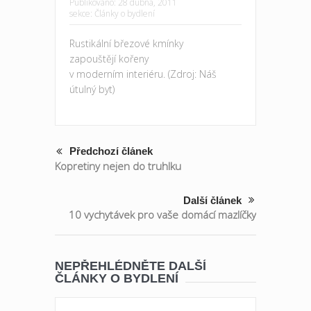
Publikováno:
28 dubna, 2011
sekce:
Články o bydlení
Rustikální březové kmínky
zapouštějí kořeny
v moderním interiéru. (Zdroj: Náš
útulný byt)
Předchozí článek
Kopretiny nejen do truhlku
Další článek
10 vychytávek pro vaše domácí mazlíčky
NEPŘEHLÉDNĚTE DALŠÍ
ČLÁNKY O BYDLENÍ