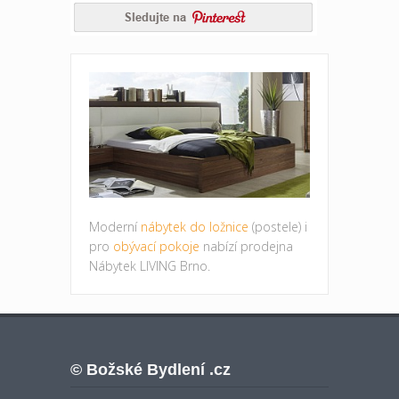
Moderní
nábytek do ložnice
(postele) i
pro
obývací pokoje
nabízí prodejna
Nábytek LIVING Brno.
© Božské Bydlení .cz