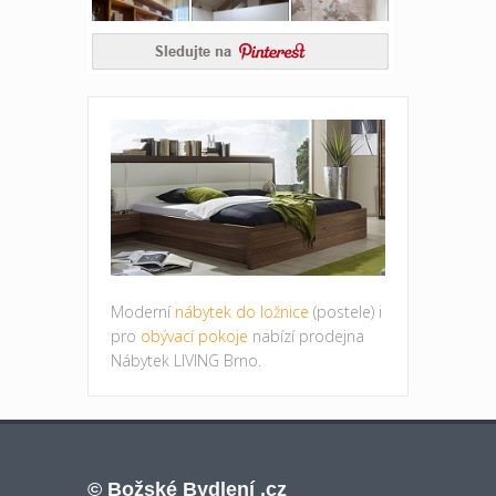
Moderní
nábytek do ložnice
(postele) i
pro
obývací pokoje
nabízí prodejna
Nábytek LIVING Brno.
© Božské Bydlení .cz