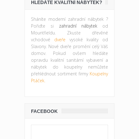
HLEDÁTE KVALITNÍ NÁBYTEK?
Sháníte moderní zahradní nábytek ?
Pořiďte si
zahradní nábytek
od
Mountfieldu. Zkuste dřevěné
vchodové
dveře
vysoké kvality od
Slavony. Nové dveře promění celý Váš
domov. Pokud ovšem hledáte
opravdu kvalitní sanitární vybavení a
nábytek do koupelny nemůžete
přehlédnout sortiment firmy
Koupelny
Ptáček.
FACEBOOK