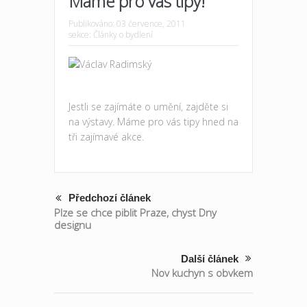
Máme pro vás tipy!
Publikováno:
03 července, 2011
sekce:
Články o bydlení
Jestli se zajímáte o umění, zajděte si
na výstavy. Máme pro vás tipy hned na
tři zajímavé akce.
Předchozí článek
Plze se chce piblit Praze, chyst Dny
designu
Další článek
Nov kuchyn s obvkem