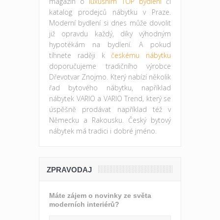
magazín o
luxusním TOP bydlení
či
katalog prodejců nábytku v Praze.
Moderní bydlení si dnes může dovolit
již opravdu každý, díky výhodným
hypotékám na bydlení. A pokud
tíhnete raději k
českému nábytku
doporučujeme tradičního výrobce
Dřevotvar Znojmo. Který nabízí několik
řad bytového nábytku, například
nábytek VARIO a VARIO Trend, který se
úspěšně prodávat například též v
Německu a Rakousku. Český bytový
nábytek má tradici i dobré jméno.
ZPRAVODAJ
Máte zájem o novinky ze světa
moderních interiérů?