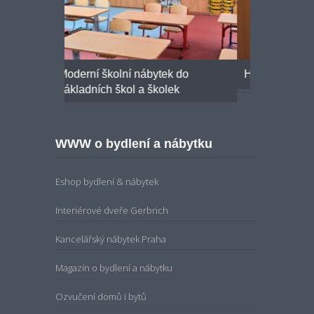
k do
Hrací nábytek do mateřských škol
Ergonomick
ek
WWW o bydlení a nábytku
Eshop bydlení & nábytek
Interiérové dveře Gerbrich
Kancelářský nábytek Praha
Magazín o bydlení a nábytku
Ozvučení domů i bytů
Ozvučení komerčních prostor