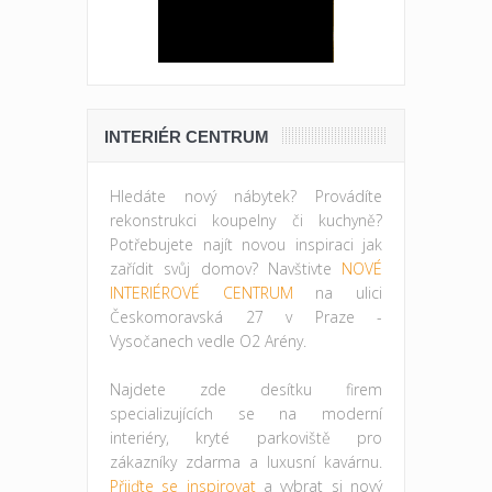
INTERIÉR CENTRUM
Hledáte nový nábytek? Provádíte
rekonstrukci koupelny či kuchyně?
Potřebujete najít novou inspiraci jak
zařídit svůj domov? Navštivte
NOVÉ
INTERIÉROVÉ CENTRUM
na ulici
Českomoravská 27 v Praze -
Vysočanech vedle O2 Arény.
Najdete zde desítku firem
specializujících se na moderní
interiéry, kryté parkoviště pro
zákazníky zdarma a luxusní kavárnu.
Přijďte se inspirovat
a vybrat si nový