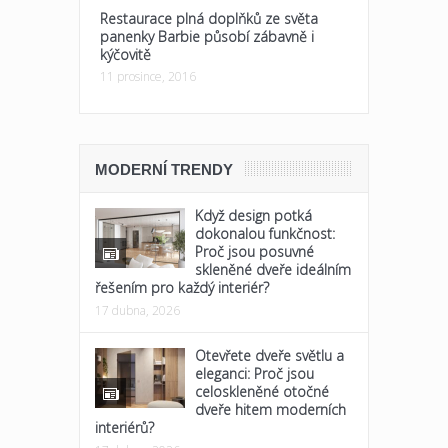
Restaurace plná doplňků ze světa
panenky Barbie působí zábavně i
kýčovitě
11 prosince, 2016
MODERNÍ TRENDY
Když design potká
dokonalou funkčnost:
Proč jsou posuvné
skleněné dveře ideálním
řešením pro každý interiér?
17 dubna, 2026
Otevřete dveře světlu a
eleganci: Proč jsou
celoskleněné otočné
dveře hitem moderních
interiérů?