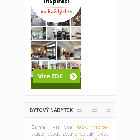
BYTOVÝ NÁBYTEK
Zajíma-li Vás více
italský nábytek
zkuste specializované portály, třeba