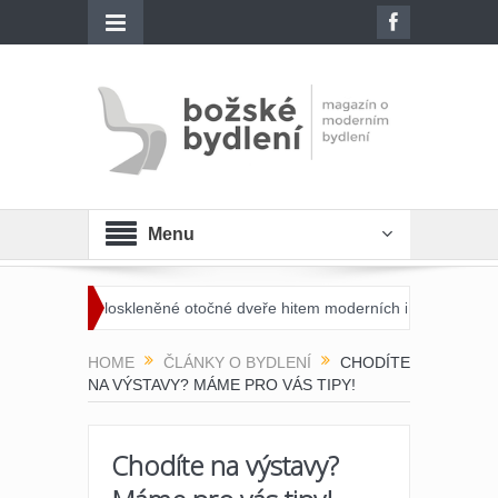
Menu
ou celoskleněné otočné dveře hitem moderních interiérů?
Moderní š
HOME
ČLÁNKY O BYDLENÍ
CHODÍTE
NA VÝSTAVY? MÁME PRO VÁS TIPY!
Chodíte na výstavy?