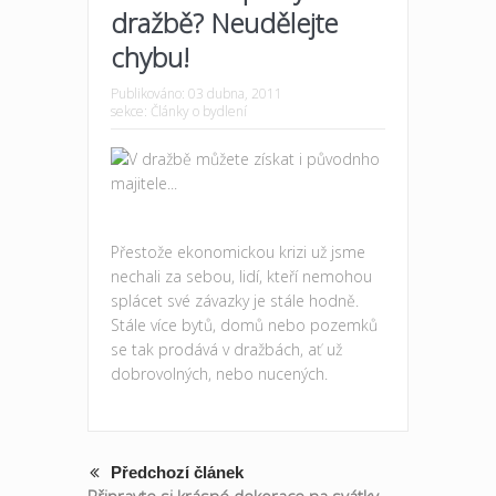
dražbě? Neudělejte
chybu!
Publikováno:
03 dubna, 2011
sekce:
Články o bydlení
Přestože ekonomickou krizi už jsme
nechali za sebou, lidí, kteří nemohou
splácet své závazky je stále hodně.
Stále více bytů, domů nebo pozemků
se tak prodává v dražbách, ať už
dobrovolných, nebo nucených.
Předchozí článek