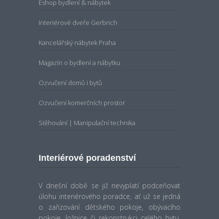
Interiérové dveře Gerbrich
Kancelářský nábytek Praha
Magazín o bydlení a nábytku
Ozvučení domů i bytů
Ozvučení komerčních prostor
Stěhování | Manipulační technika
Interiérové poradenství
V dnešní době se již nevyplatí podceňovat
úlohu interiérového poradce, ať už se jedná
o zařizování dětského pokoje, obývacího
pokoje, ložnice či rekonstrukci celého bytu.