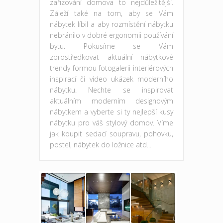
zařizování domova to nejdůležitější.
Záleží také na tom, aby se Vám
nábytek líbil a aby rozmístění nábytku
nebránilo v dobré ergonomii používání
bytu. Pokusíme se Vám
zprostředkovat aktuální nábytkové
trendy formou fotogalerii interiérových
inspirací či video ukázek moderního
nábytku. Nechte se inspirovat
aktuálním moderním designovým
nábytkem a vyberte si ty nejlepší kusy
nábytku pro váš stylový domov. Víme
jak koupit sedací soupravu, pohovku,
postel, nábytek do ložnice atd...