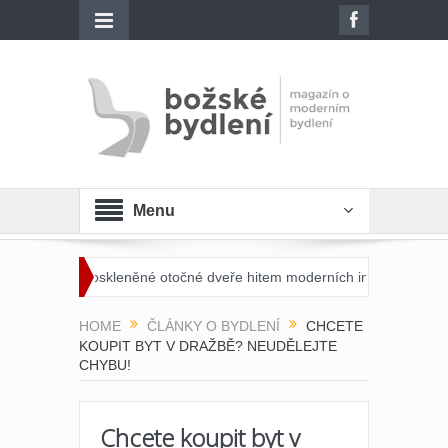
Menu
ou celoskleněné otočné dveře hitem moderních interiérů?
Moderní šk
HOME
ČLÁNKY O BYDLENÍ
CHCETE
KOUPIT BYT V DRAŽBĚ? NEUDĚLEJTE
CHYBU!
Chcete koupit byt v