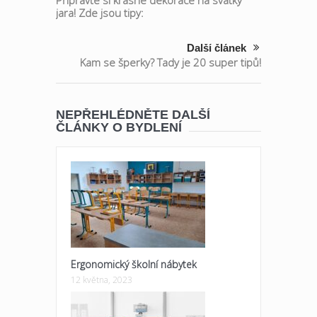
Připravte si krásné dekorace na svátky
jara! Zde jsou tipy:
Další článek
Kam se šperky? Tady je 20 super tipů!
NEPŘEHLÉDNĚTE DALŠÍ
ČLÁNKY O BYDLENÍ
Ergonomický školní nábytek
12 května, 2023