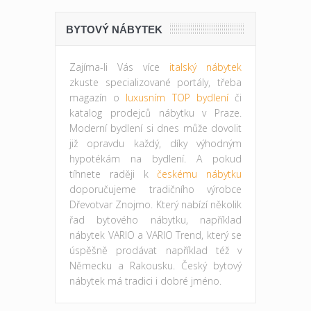
BYTOVÝ NÁBYTEK
Zajíma-li Vás více
italský nábytek
zkuste specializované portály, třeba
magazín o
luxusním TOP bydlení
či
katalog prodejců nábytku v Praze.
Moderní bydlení si dnes může dovolit
již opravdu každý, díky výhodným
hypotékám na bydlení. A pokud
tíhnete raději k
českému nábytku
doporučujeme tradičního výrobce
Dřevotvar Znojmo. Který nabízí několik
řad bytového nábytku, například
nábytek VARIO a VARIO Trend, který se
úspěšně prodávat například též v
Německu a Rakousku. Český bytový
nábytek má tradici i dobré jméno.