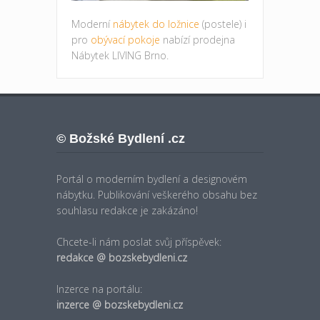
Moderní
nábytek do ložnice
(postele) i
pro
obývací pokoje
nabízí prodejna
Nábytek LIVING Brno.
© Božské Bydlení .cz
Portál o moderním bydlení a designovém
nábytku. Publikování veškerého obsahu bez
souhlasu redakce je zakázáno!
Chcete-li nám poslat svůj příspěvek:
redakce @ bozskebydleni.cz
Inzerce na portálu:
inzerce @ bozskebydleni.cz