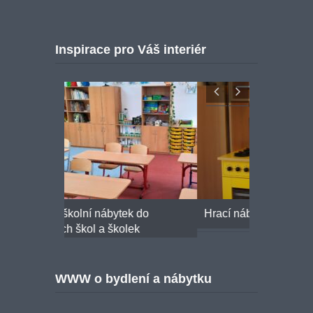
Inspirace pro Váš interiér
k do
Hrací nábytek do mateřských škol
Ergonomick
ek
WWW o bydlení a nábytku
Eshop bydlení & nábytek