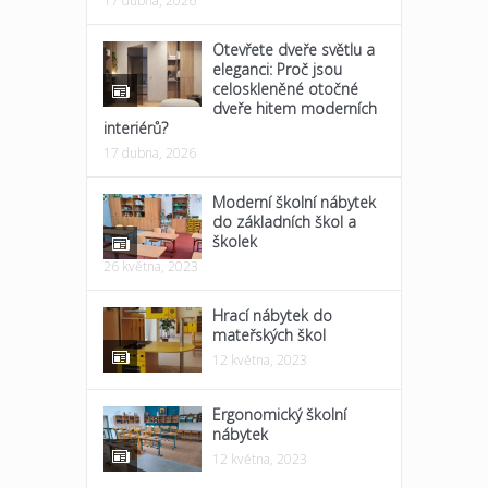
17 dubna, 2026
Otevřete dveře světlu a
eleganci: Proč jsou
celoskleněné otočné
dveře hitem moderních
interiérů?
17 dubna, 2026
Moderní školní nábytek
do základních škol a
školek
26 května, 2023
Hrací nábytek do
mateřských škol
12 května, 2023
Ergonomický školní
nábytek
12 května, 2023