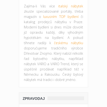
Zajíma-li Vás více
italský nábytek
zkuste specializované portály, třeba
magazín o
luxusním TOP bydlení
či
katalog prodejců nábytku v Praze.
Moderní bydlení si dnes může dovolit
již opravdu každý, díky výhodným
hypotékám na bydlení. A pokud
tíhnete raději k
českému nábytku
doporučujeme tradičního výrobce
Dřevotvar Znojmo. Který nabízí několik
řad bytového nábytku, například
nábytek VARIO a VARIO Trend, který se
úspěšně prodávat například též v
Německu a Rakousku. Český bytový
nábytek má tradici i dobré jméno.
ZPRAVODAJ