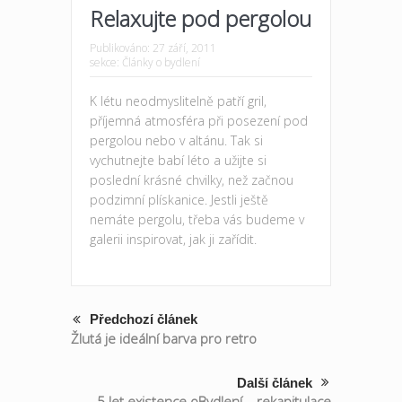
Relaxujte pod pergolou
Publikováno:
27 září, 2011
sekce:
Články o bydlení
K létu neodmyslitelně patří gril,
příjemná atmosféra při posezení pod
pergolou nebo v altánu. Tak si
vychutnejte babí léto a užijte si
poslední krásné chvilky, než začnou
podzimní plískanice. Jestli ještě
nemáte pergolu, třeba vás budeme v
galerii inspirovat, jak ji zařídit.
Předchozí článek
Žlutá je ideální barva pro retro
Další článek
5 let existence oBydlení – rekapitulace