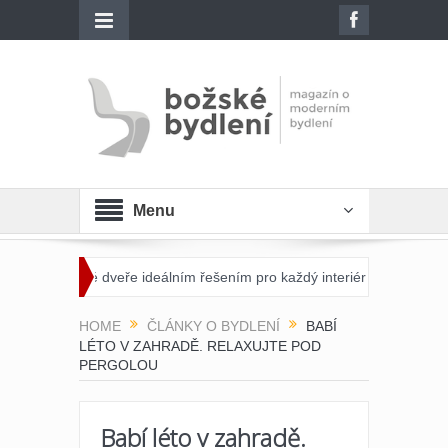
Menu
leněné dveře ideálním řešením pro každý interiér?
Otevřete dveře 
HOME
ČLÁNKY O BYDLENÍ
BABÍ
LÉTO V ZAHRADĚ. RELAXUJTE POD
PERGOLOU
Babí léto v zahradě.