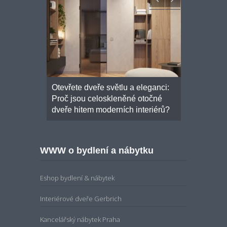
onalou
Otevřete dveře světlu a eleganci:
Moderní šk
osuvné
Proč jsou celoskleněné otočné
základních 
ím řešením
dveře hitem moderních interiérů?
WWW o bydlení a nábytku
Eshop bydlení & nábytek
Interiérové dveře Gerbrich
Kancelářský nábytek Praha