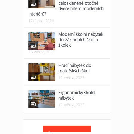
celoskleněné otočné
dveře hitem moderních
interiérů?
17 dubna, 2026
Moderní školní nábytek
do základních škol a
školek
26 května, 2023
Hrací nábytek do
mateřských škol
12 května, 2023
Ergonomický školní
nábytek
12 května, 2023