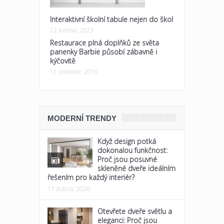
Interaktivní školní tabule nejen do škol
12 května, 2023
Restaurace plná doplňků ze světa
panenky Barbie působí zábavně i
kýčovitě
11 prosince, 2016
MODERNÍ TRENDY
Když design potká
dokonalou funkčnost:
Proč jsou posuvné
skleněné dveře ideálním
řešením pro každý interiér?
17 dubna, 2026
Otevřete dveře světlu a
eleganci: Proč jsou