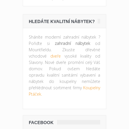
HLEDÁTE KVALITNÍ NÁBYTEK?
Sháníte moderní zahradní nábytek ?
Pořiďte si
zahradní nábytek
od
Mountfieldu. Zkuste dřevěné
vchodové
dveře
vysoké kvality od
Slavony. Nové dveře promění celý Váš
domov. Pokud ovšem hledáte
opravdu kvalitní sanitární vybavení a
nábytek do koupelny nemůžete
přehlédnout sortiment firmy
Koupelny
Ptáček.
FACEBOOK