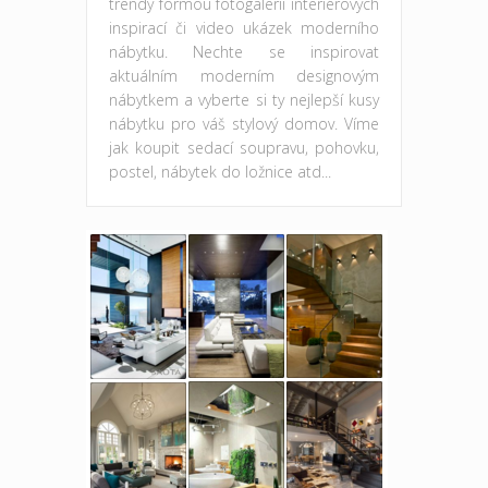
trendy formou fotogalerii interiérových
inspirací či video ukázek moderního
nábytku. Nechte se inspirovat
aktuálním moderním designovým
nábytkem a vyberte si ty nejlepší kusy
nábytku pro váš stylový domov. Víme
jak koupit sedací soupravu, pohovku,
postel, nábytek do ložnice atd...