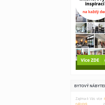
BYTOVÝ NÁBYTE
Zajíma-li Vás více
nábytek
zkus