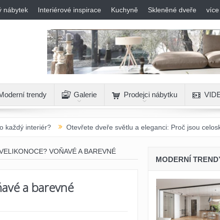
ý nábytek
Interiérové inspirace
Kuchyně
Skleněné dveře
více
Moderní trendy
Galerie
Prodejci nábytku
VID
?
Otevřete dveře světlu a eleganci: Proč jsou celoskleněné otočné
VELIKONOCE? VOŇAVÉ A BAREVNÉ
MODERNÍ TREND
ňavé a barevné