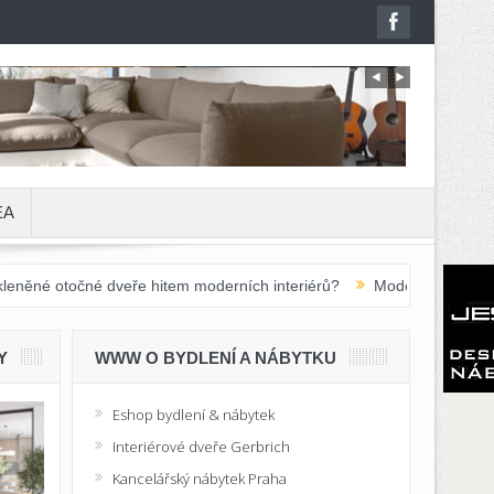
EA
 dveře hitem moderních interiérů?
Moderní školní nábytek do zákla
Y
WWW O BYDLENÍ A NÁBYTKU
Eshop bydlení & nábytek
Interiérové dveře Gerbrich
Kancelářský nábytek Praha