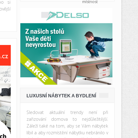
bo si
vější
LUXUSNÍ NÁBYTEK A BYDLENÍ
Sledovat aktuální trendy není při
zařizování domova to nejdůležitější.
Záleží také na tom, aby se Vám nábytek
líbil a aby rozmístění nábytku nebránilo v