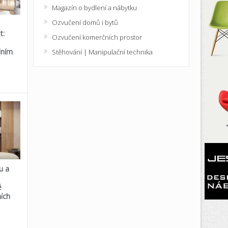
Magazín o bydlení a nábytku
Ozvučení domů i bytů
t:
Ozvučení komerčních prostor
lním
Stěhování | Manipulační technika
u a
é
ích