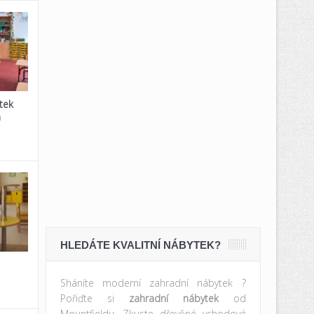
tek
a
HLEDÁTE KVALITNÍ NÁBYTEK?
Sháníte moderní zahradní nábytek ?
Pořiďte si
zahradní nábytek
od
Mountfieldu. Zkuste dřevěné vchodové