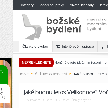
Interiéry
Sedací soupravy
Privátní kinosály
Dětsk
Články o bydlení
Interiérové inspirace
Proč jsou posuvné skleněné dveře ideálním řešením pro každý interiér
NEPŘEHLÉDNĚTE
HOME
ČLÁNKY O BYDLENÍ
JAKÉ BUDOU LETOS 
Jaké budou letos Velikonoce? Vo
Publikováno:
29 února, 2012
sekce:
Články o bydlení