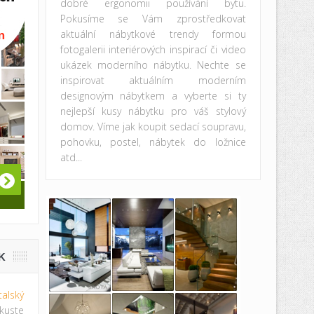
dobré ergonomii používání bytu.
Pokusíme se Vám zprostředkovat
aktuální nábytkové trendy formou
fotogalerii interiérových inspirací či video
ukázek moderního nábytku. Nechte se
inspirovat aktuálním moderním
designovým nábytkem a vyberte si ty
nejlepší kusy nábytku pro váš stylový
domov. Víme jak koupit sedací soupravu,
pohovku, postel, nábytek do ložnice
atd...
K
italský
te