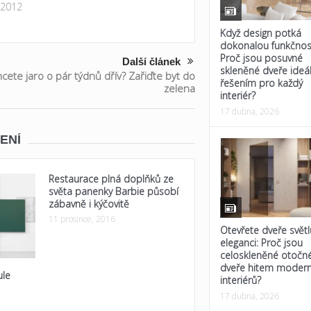
 2012
Když design potká
dokonalou funkčnos
Proč jsou posuvné
Další článek
skleněné dveře ideá
cete jaro o pár týdnů dřív? Zařiďte byt do
řešením pro každý
zelena
interiér?
17 dubna, 2026
ENÍ
Restaurace plná doplňků ze
světa panenky Barbie působí
zábavně i kýčovitě
11 prosince, 2016
Otevřete dveře světl
eleganci: Proč jsou
celoskleněné otočn
dveře hitem modern
ule
interiérů?
17 dubna, 2026