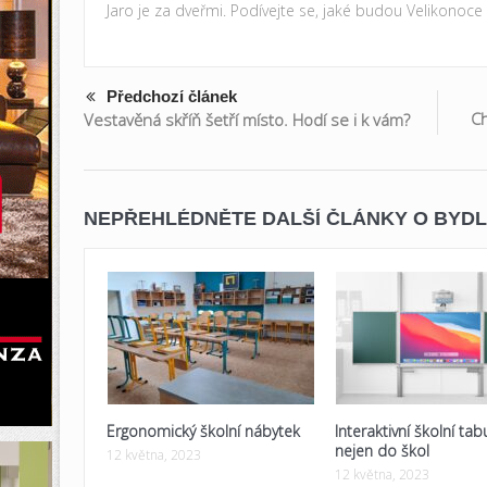
Jaro je za dveřmi. Podívejte se, jaké budou Velikonoce
Předchozí článek
Ch
Vestavěná skříň šetří místo. Hodí se i k vám?
NEPŘEHLÉDNĚTE DALŠÍ ČLÁNKY O BYDL
Ergonomický školní nábytek
Interaktivní školní tab
nejen do škol
12 května, 2023
12 května, 2023