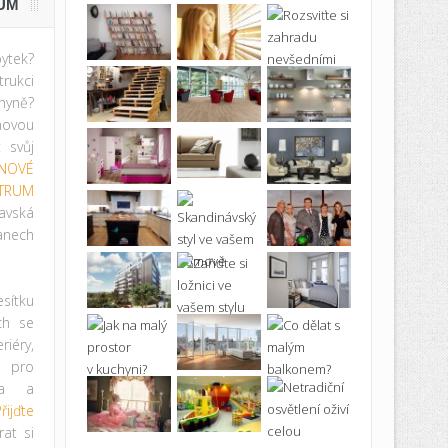
UM
ytek?
rukci
hyně?
novou
t svůj
NOVÉ
TRUM
avská
anech
ítku
ích se
iéry,
ě pro
ma a
řijďte
at si