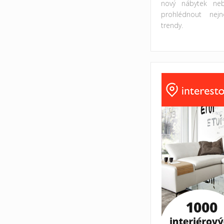
nový nábytek ne
prohlédnout nejno
trendy.