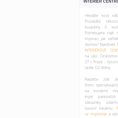
INTERIÉR CENTR
Hledáte nový náb
Provádíte rekonst
koupelny či kuc
Potřebujete najít 
inspiraci jak zařídi
domov? Navštivte
INTERIÉROVÉ CEN
na ulici Českomor
27 v Praze - Vysoč
vedle O2 Arény.
Najdete zde des
firem specializujíc
na moderní inter
kryté parkovišt
zákazníky zdar
luxusní kavárnu.
P
se inspirovat
a vybr